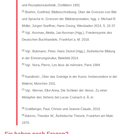
und Rezeptionsästhetik, Ostfildern 1991.
[2]
Boehm, Gottfried, Bildbeschreibung. Über die Grenzen von Bild
und Sprache in: Grenzen der Bildinterpretation, hgg. v. Michael R.
Müller, Jürgen Soeffner, Hans-Georg, Wiesbaden 2014, S. 15-37.
[3]
Vgl.: Assman, Aleida, Jan Assman (Hgg.), Friedenspreis des
Deutschen Buchhandels, Frankfurt a. M. 2018.
[4]
Vgl.: Bubmann, Peter, Hans Dickel (Hgg.), Ästhetische Bildung
in der Erinnerungskultur, Bielefeld 2014.
[5]
Vgl.: Nora, Pierre, Les lieux de mémoire, Paris 1984.
[6]
Kandinski , Über das Geistige in der Kunst. Insbesondere in der
Malerei, München 1911.
[7]
Vgl.: Werner, Elke Anna, Die Schleier der Venus. Zu einer
Metapher des Sehens bei Lucas Cranach d. Ä, in:
[8]
Goldberger, Paul, Christo und Jeanne-Claude, 2019.
[9]
Adorno, Theodor W., Ästhetische Theorie, Frankfurt am Main
1970.
Sie haben noch Fragen?